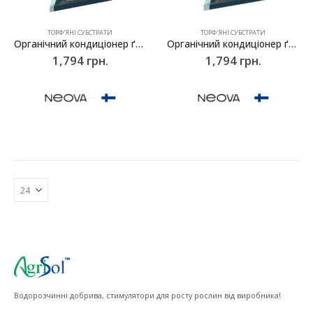
ТОРФ'ЯНІ СУБСТРАТИ
ТОРФ'ЯНІ СУБСТРАТИ
Органічний кондиціонер ґрунту NeoTerra Aqua, Neova – 25кг
Органічний кондиціонер ґрунту NeoTerra Organic‑C, Neova – 25кг
1,794
грн.
1,794
грн.
Водорозчинні добрива, стимулятори для росту рослин від виробника!