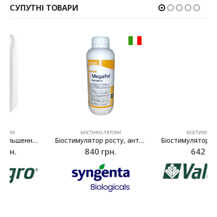
СУПУТНІ ТОВАРИ
БІОСТИМУЛЯТОРИ
БІОСТИМУЛЯТОРИ
Біостимулятор росту, антистресант Мегафол (Megafol), Syngenta (Valagro) – 1 л
Біостимулятор росту, антистресант кореневої системи Віва (Viva), Valagro – 1 л
840
грн.
642
грн.