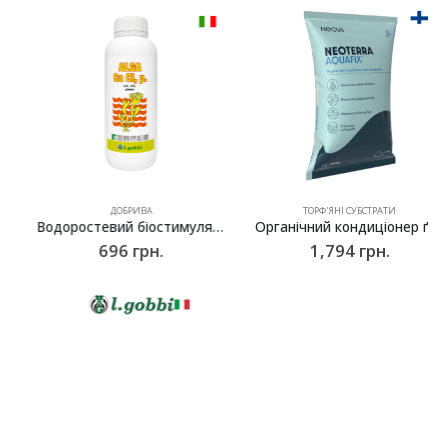
ДОБРИВА
ТОРФ'ЯНІ СУБСТРАТИ
Водоростевий біостимулятор-добриво ALGA Ca Cl (AlgiCAL), l.gobbi -1 л
Органічний кондиціонер ґрунту NeoTerra Aqua, Neova – 25кг
696
грн.
1,794
грн.