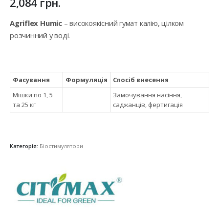
2,084
грн.
Agriflex Humic
– високоякісний гумат калію, цілком
розчинний у воді.
Фасування
Формуляція
Спосіб внесення
Мішки по 1, 5
Замочування насіння,
та 25 кг
саджанців, фертигація
Категорія:
Біостимулятори