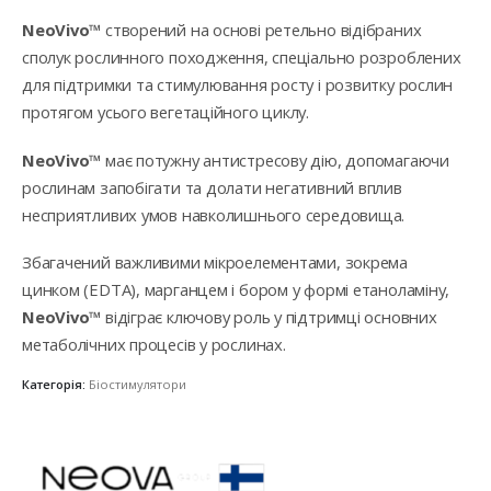
NeoVivo
™
створений на основі ретельно відібраних
сполук рослинного походження, спеціально розроблених
для підтримки та стимулювання росту і розвитку рослин
протягом усього вегетаційного циклу.
NeoVivo
™
має потужну антистресову дію, допомагаючи
рослинам запобігати та долати негативний вплив
несприятливих умов навколишнього середовища.
Збагачений важливими мікроелементами, зокрема
цинком (EDTA), марганцем і бором у формі етаноламіну,
NeoVivo
™
відіграє ключову роль у підтримці основних
метаболічних процесів у рослинах.
Категорія:
Біостимулятори