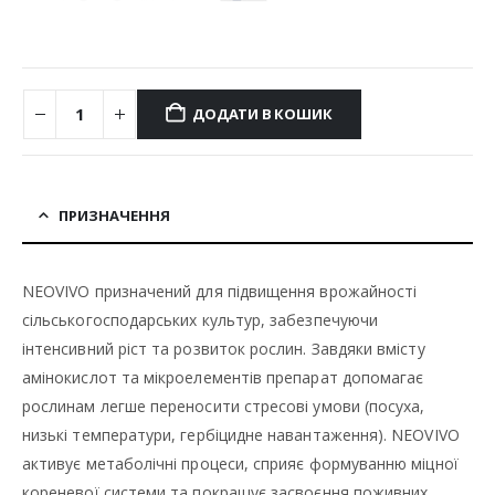
ДОДАТИ В КОШИК
ПРИЗНАЧЕННЯ
NEOVIVO призначений для підвищення врожайності
сільськогосподарських культур, забезпечуючи
інтенсивний ріст та розвиток рослин. Завдяки вмісту
амінокислот та мікроелементів препарат допомагає
рослинам легше переносити стресові умови (посуха,
низькі температури, гербіцидне навантаження). NEOVIVO
активує метаболічні процеси, сприяє формуванню міцної
кореневої системи та покращує засвоєння поживних