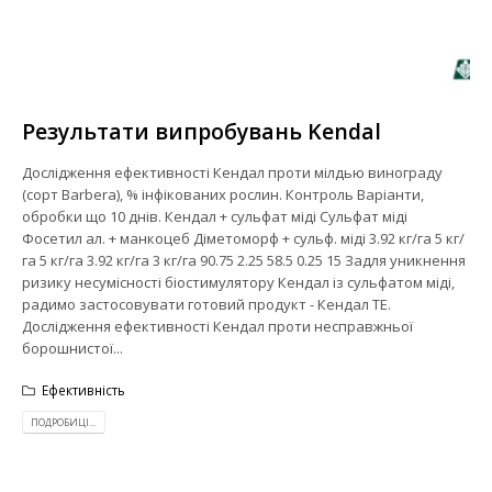
Результати випробувань Kendal
Дослідження ефективності Кендал проти мілдью винограду
(сорт Barbera), % інфікованих рослин. Контроль Варіанти,
обробки що 10 днів. Кендал + сульфат міді Сульфат міді
Фосетил ал. + манкоцеб Діметоморф + сульф. міді 3.92 кг/га 5 кг/
га 5 кг/га 3.92 кг/га 3 кг/га 90.75 2.25 58.5 0.25 15 Задля уникнення
ризику несумісності біостимулятору Кендал із сульфатом міді,
радимо застосовувати готовий продукт - Кендал ТЕ.
Дослідження ефективності Кендал проти несправжньої
борошнистої...
Ефективність
ПОДРОБИЦІ...