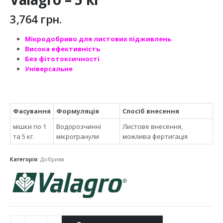
3,764
грн.
Мікродобриво для листових підживлень
Висока ефективність
Без фітотоксичності
Універсальне
Фасування
Формуляція
Спосіб внесення
мішки по 1
Водорозчинні
Листове внесення,
та 5 кг.
мікрогранули
можлива фертигація
Категорія:
Добрива