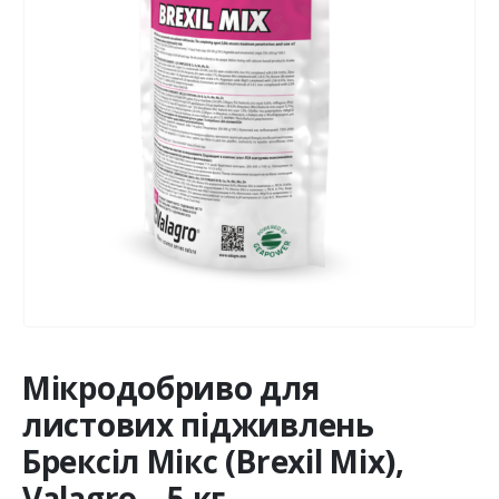
Мікродобриво для
листових підживлень
Брексіл Мікс (Brexil Mix),
Valagro – 5 кг