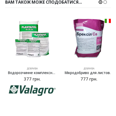
ВАМ ТАКОЖ МОЖЕ СПОДОБАТИСЯ…
ДОБРИВА
ДОБРИВА
Водорозчинне комплексне добриво Плантафол (Plantafol) NPK 20.20.20, Valagro – 1 кг
Мікродобриво для листових підживлень Брексіл Ca (Brexil Ca), Syngenta (Valagro) – 1 кг
377
грн.
777
грн.