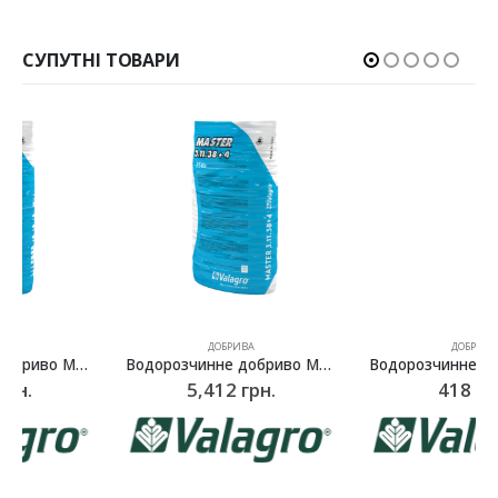
СУПУТНІ ТОВАРИ
ДОБРИВА
ДОБРИВА
Водорозчинне добриво Мастер (Master) NPK 3.11.38, Valagro – 25 кг
Водорозчинне комплексне добриво Плантафол (Plantafol) NPK 5.15.45, Valagro – 1 кг
5,412
грн.
418
грн.