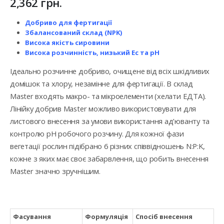
2,362
грн.
Добриво для фертигації
Збалансований склад (NPK)
Висока якість сировини
Висока розчинність, низький Ес та рН
Ідеально розчинне добриво, очищене від всіх шкідливих
домішок та хлору, незамінне для фертигації. В склад
Master входять макро- та мікроелементи (хелати ЕДТА).
Лінійку добрив Master можливо використовувати для
листового внесення за умови використання ад’юванту та
контролю рН робочого розчину. Для кожної фази
вегетації рослин підібрано 6 різних співвідношень N:P:K,
кожне з яких має своє забарвлення, що робить внесення
Master значно зручнішим.
Фасування
Формуляція
Спосіб внесення