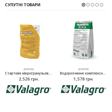
СУПУТНІ ТОВАРИ
ДОБРИВА
ДОБРИВА
Стартове мікрогранульоване добриво Мікро NP (Micro NP), Valagro – 10 кг
Водорозчинне комплексне добриво Плантафол (Plantafol) NPK 30.10.10, Valagro – 5 кг
Мікродобриво для листових підживлень Брексіл Ca (Brexil Ca),
1,578
грн.
3,659
грн.