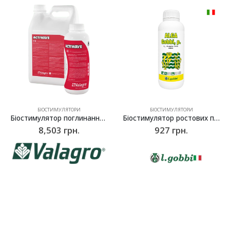
БІОСТИМУЛЯТОРИ
ДОБРИВА
Біостимулятор ростових процесів ALGA Gobbi (Seaweed Mix), l.gobbi – 1л
Водоростевий біостимулятор-добриво ALGA Ca Cl (AlgiCAL), l.gobbi -1 л
927
грн.
696
грн.