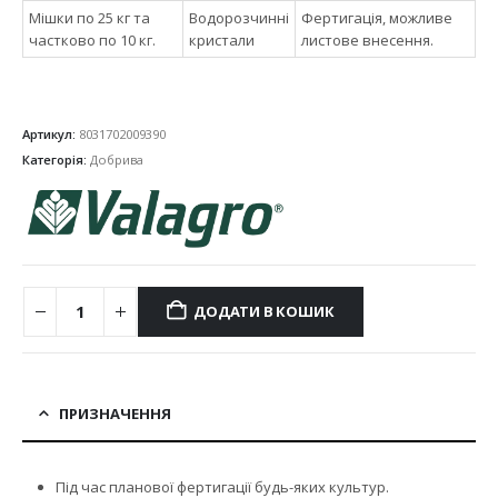
Мішки по 25 кг та
Водорозчинні
Фертигація, можливе
частково по 10 кг.
кристали
листове внесення.
Артикул:
8031702009390
Категорія:
Добрива
ДОДАТИ В КОШИК
ПРИЗНАЧЕННЯ
Під час планової фертигації будь-яких культур.