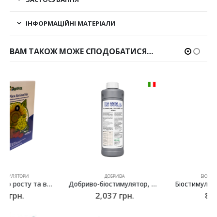
ІНФОРМАЦІЙНІ МАТЕРІАЛИ
ВАМ ТАКОЖ МОЖЕ СПОДОБАТИСЯ…
ДОБРИВА
БІОСТИМУЛЯТОРИ
Добриво-біостимулятор, природний антифриз LG 336 (CROPAID ANTIFROST), l.gobbi – 1л
Біостимулятор росту, антистресант NeoVivo, Neova – 1 л
2,037
грн.
885
грн.