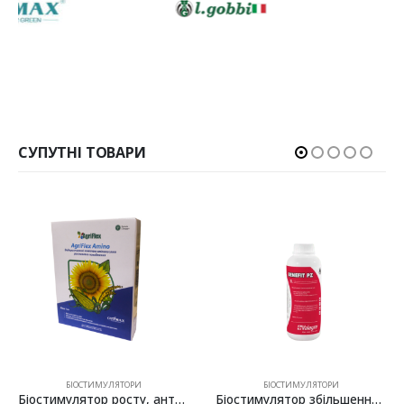
СУПУТНІ ТОВАРИ
БІОСТИМУЛЯТОРИ
БІОСТИМУЛЯТОРИ
Біостимулятор збільшення маси та розміру плодів Бенефіт ПЗ (Benefit PZ), Valagro – 1 л
Водорозчинний гумат калію Агріфлекс Хюмік (Agriflex Humic) – 25 кг