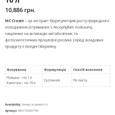
10,886
грн.
MC Cream
– це екстракт біорегуляторів росту природного
походження (отриманих з Ascophyllum nodosum),
націлених на активацію метаболічних та
фотосинтетичних процесів в рослині. Серед складових
продукту є похідні гібереліну.
Фасування
Формуляція
Спосіб внесення
Пляшки – по 1 л
Суспензія
По листу
Каністри – по 10 л
Availability:
Немає в наявності
Артикул:
8031702007754