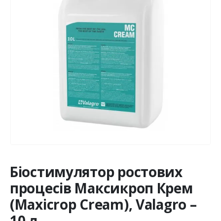
Біостимулятор ростових
процесів Максикроп Крем
(Maxicrop Сream), Valagro –
10 л