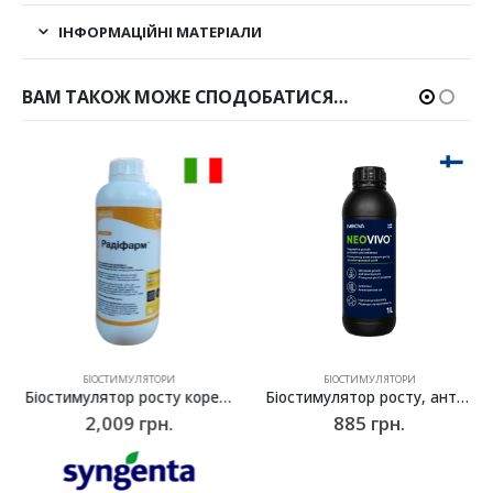
ІНФОРМАЦІЙНІ МАТЕРІАЛИ
ВАМ ТАКОЖ МОЖЕ СПОДОБАТИСЯ…
БІОСТИМУЛЯТОРИ
БІОСТИМУЛЯТОРИ
Біостимулятор росту кореневої системи, укорінювач Радіфарм (Radifarm), Syngenta (Valagro) – 1 л
Біостимулятор росту, антистресант NeoVivo, Neova – 1 л
2,009
грн.
885
грн.