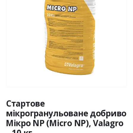
Стартове
мікрогранульоване добриво
Мікро NP (Micro NP), Valagro
– 10 кг