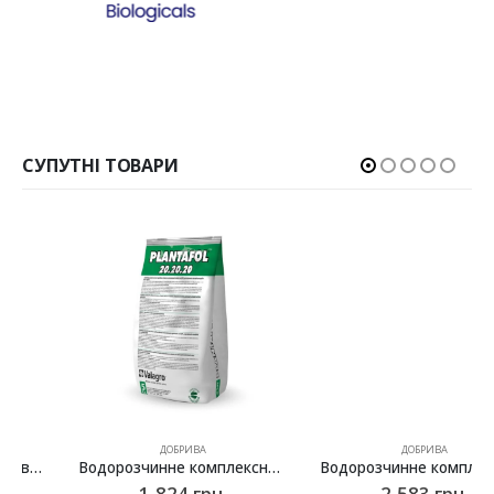
СУПУТНІ ТОВАРИ
ДОБРИВА
ДОБРИВА
Водорозчинне комплексне добриво Плантафол (Plantafol) NPK 20.20.20, Valagro – 5 кг
Водорозчинне комплексне добриво Плантафол (Plantafol) NPK 10.54.10, Valagro – 5 кг
1,824
грн.
2,583
грн.