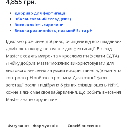
4,855
грн.
Добриво для фертигації
Збалансований склад (NPK)
Висока якість сировини
Висока розчинність, низький Ес та рН
Ідеально розчинне добриво, очищене від всіх шкідливих
домішок та хлору, незамінне для фертигації. В склад
Master входять макро- та мікроелементи (хелати ЕДТА).
Лінійку добрив Master можливо використовувати для
листового внесення за умови використання ад’юванту та
контролю рН робочого розчину. Для кожної фази
вегетації рослин підібрано 6 різних співвідношень N:P:K,
кожне з яких має своє забарвлення, що робить внесення
Master значно зручнішим.
Фасування
Формуляція
Спосіб внесення