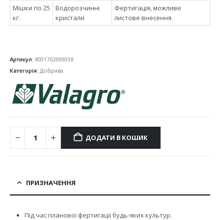
Мішки по 25
Водорозчинні
Фертигація, можливе
кг.
кристали
листове внесення.
Артикул:
8031702009338
Категорія:
Добрива
ДОДАТИ В КОШИК
ПРИЗНАЧЕННЯ
Під час планової фертигації будь-яких культур.