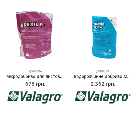
ДОБРИВА
ДОБРИВА
Водорозчинне добриво Мастер (Master) NPK 20.20.20, Valagro – 10 кг
Мікродобриво для листових підживлень Брексіл Мікс (Brexil Mix), Valagro – 1 кг
2,362
грн.
792
грн.