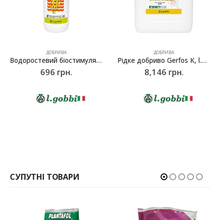
ДОБРИВА
ДОБРИВА
Водоростевий біостимулятор-добриво ALGA Ca Cl (AlgiCAL), l.gobbi -1 л
Рідке добриво Gerfos K, l.gobbi -10 л
696
грн.
8,146
грн.
СУПУТНІ ТОВАРИ