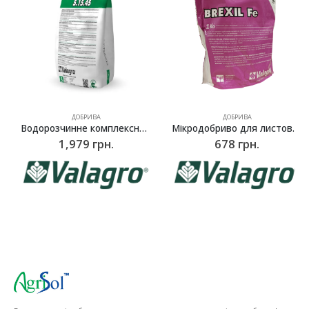
ДОБРИВА
ДОБРИВА
Водорозчинне комплексне добриво Плантафол (Plantafol) NPK 5.15.45, Valagro – 5 кг
Мікродобриво для листових підживлень Брексіл Fe (Brexil Fe), Valagro – 1 кг
1,979
грн.
678
грн.
Водорозчинні добрива, стимулятори для росту рослин від виробника!