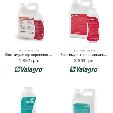
БІОСТИМУЛЯТОРИ
БІОСТИМУЛЯТОРИ
Біостимулятор кореневої системи Кендал Рут (Kendal Root), Valagro – 1 л
Біостимулятор поглинання елементів живлення Активейв (Actiwave), Valagro – 10 л
1,357
грн.
8,503
грн.