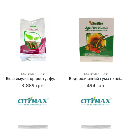
БІОСТИМУЛЯТОРИ
БІОСТИМУЛЯТОРИ
Біостимулятор росту, фульвокислоти Агрифлекс Фульвікс (Agriflex Fulvix) – 5 кг
Водорозчинний гумат калію Агріфлекс Хюмік (Agriflex Humic) – 1 кг
3,889
грн.
494
грн.