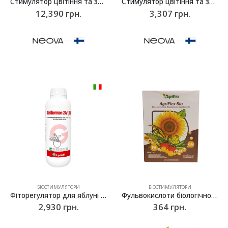
Стимулятор цвітіння та зав’язування плодів NeoFlora, Neova – 20л
Стимулятор цвітіння та зав’язування плодів NeoFlora, Neova – 5л
12,390
грн.
3,307
грн.
БІОСТИМУЛЯТОРИ
БІОСТИМУЛЯТОРИ
Фіторегулятор для яблуні та груші проти осипання плодів Obsthormon 24a, l.gobbi – 1л
Фульвокислоти біологічного походження Агріфлекс Біо (Agriflex Bio) – 1 кг
2,930
грн.
364
грн.