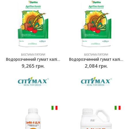
БІОСТИМУЛЯТОРИ
БІОСТИМУЛЯТОРИ
Водорозчинний гумат калію Агріфлекс Хюмік (Agriflex Humic) – 25 кг
Водорозчинний гумат калію Агріфлекс Хюмік (Agriflex Humic) – 5 кг
9,265
грн.
2,084
грн.