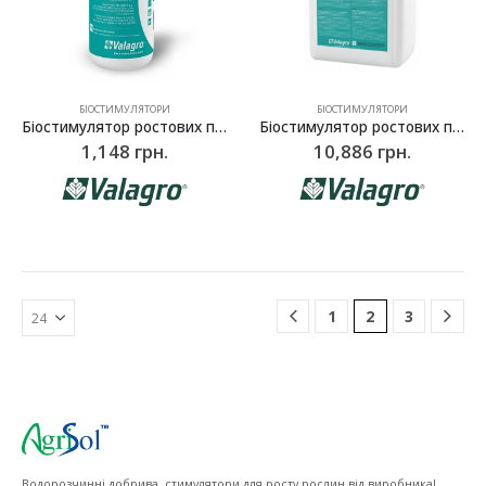
БІОСТИМУЛЯТОРИ
БІОСТИМУЛЯТОРИ
Біостимулятор ростових процесів Максикроп Крем (Maxicrop Сream), Valagro – 1 л
Біостимулятор ростових процесів Максикроп Крем (Maxicrop Сream), Valagro – 10 л
1,148
грн.
10,886
грн.
1
2
3
Водорозчинні добрива, стимулятори для росту рослин від виробника!