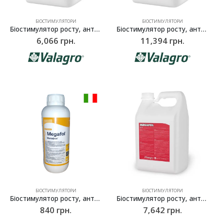
БІОСТИМУЛЯТОРИ
БІОСТИМУЛЯТОРИ
Біостимулятор росту, антистресант кореневої системи Віва (Viva), Valagro – 10 л
Біостимулятор росту, антистресант кореневої системи Віва (Viva), Valagro – 20 л
6,066
грн.
11,394
грн.
БІОСТИМУЛЯТОРИ
БІОСТИМУЛЯТОРИ
Біостимулятор росту, антистресант Мегафол (Megafol), Syngenta (Valagro) – 1 л
Біостимулятор росту, антистресант Мегафол (Megafol), Valagro – 10 л
840
грн.
7,642
грн.