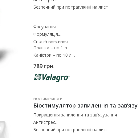
Безпечний при потраплянні на лист
Фасування
Формуляція
Спосіб внесення
Пляшки – по 1 л
Каністри – по 10 л
Рідина
789
грн.
По листу (та чашолистиками)
БІОСТИМУЛЯТОРИ
Покращення запилення та зав’язування
Антистрес
Безпечний при потраплянні на лист