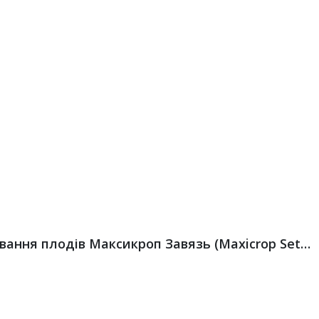
Біостимулятор запилення та зав’язування плодів Максикроп Завязь (Maxicrop Set), Valagro – 10 л