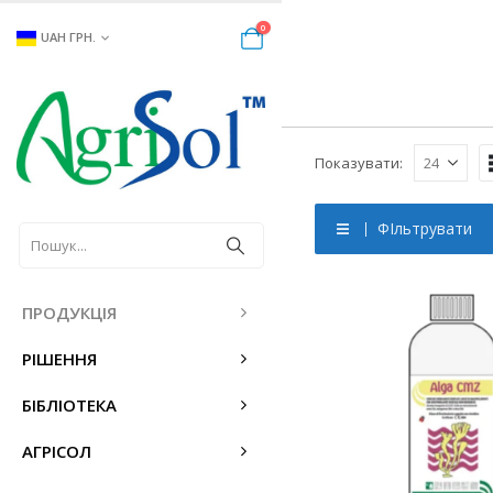
0
UAH ГРН.
Показувати:
ФІльтрувати
ПРОДУКЦІЯ
РІШЕННЯ
БІБЛІОТЕКА
АГРІСОЛ