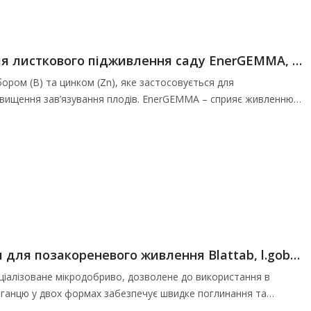
Мікродобриво з бором та цинком для листкового підживлення саду EnerGEMMA, l.gobbi -2 кг
ом (B) та цинком (Zn), яке застосовується для
двищення зав’язування плодів. EnerGEMMA – сприяє живленню
мікродобриво з міддю та марганцем для позакореневого живлення Blattab, l.gobbi -1 л
пеціалізоване мікродобриво, дозволене до використання в
арганцю у двох формах забезпечує швидке поглинання та