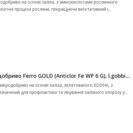
одобриво на основі заліза, з амінокислотами рослинного
ологічні процеси рослини, покращуючи вегетативний і
ивних речовин. Добриво…
Водоростевий біостимулятор-мікродобриво Ferro GOLD (Anticlor Fe WP 6 G), l.gobbi -1 л
ікродобриво на основі заліза, хелатованого EDDHA, з
значений для профілактики та лікування залізного хлорозу у