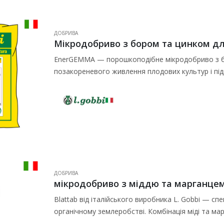
ДОБРИВА
EnerGEMMA — порошкоподібне мікродобриво з бор
позакореневого живлення плодових культур і пі
плодових бруньок восени. У цей…
ДОБРИВА
Blattab від італійського виробника L. Gobbi — с
органічному землеробстві. Комбінація міді та м
пролонговану дію. Препарат особливо…