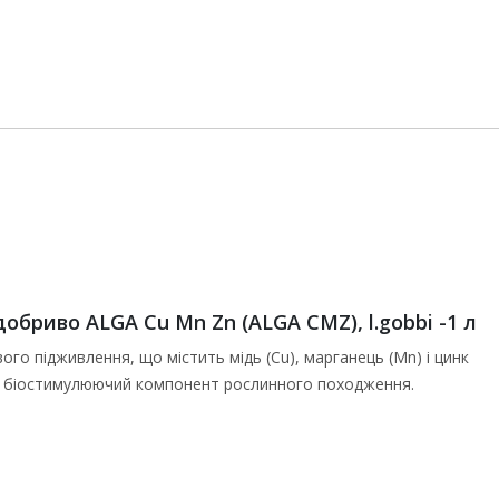
бриво ALGA Cu Mn Zn (ALGA CMZ), l.gobbi -1 л
го підживлення, що містить мідь (Cu), марганець (Mn) і цинк
кож біостимулюючий компонент рослинного походження.