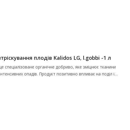
іскування плодів Kalidos LG, l.gobbi -1 л
 це спеціалізоване органічне добриво, яке зміцнює тканини
інтенсивних опадів. Продукт позитивно впливає на поділ і…