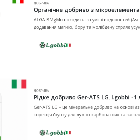
ДОБРИВА
Органічне добриво з мікроелементам
ALGA BMgМо походить із суміші водоростей (Asco
додавання магнію, бору та молібдену сприяє усу
для підвищення…
ДОБРИВА
Рідке добриво Ger-ATS LG, l.gobbi -1 
Ger-ATS LG – це мінеральне добриво на основі азо
корекція ґрунту для лужно-карбонатних та засоле