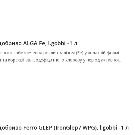
бриво ALGA Fe, l.gobbi -1 л
евого забезпечення рослин залізом (Fe) у хелатній формі
 та корекції залізодефіцитного хлорозу у період активної…
риво Ferro GLEP (IronGlep7 WPG), l.gobbi -1 л