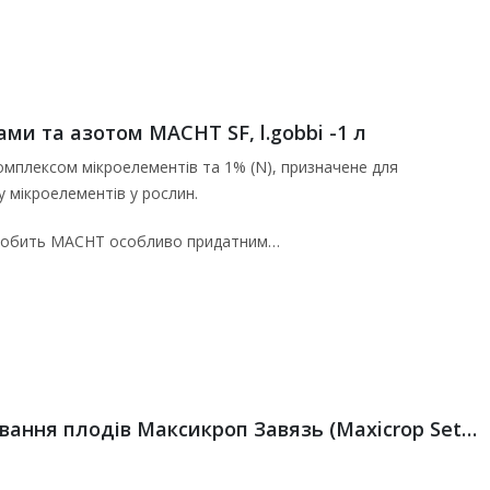
ми та азотом MACHT SF, l.gobbi -1 л
омплексом мікроелементів та 1% (N), призначене для
у мікроелементів у рослин.
, робить MACHT особливо придатним…
Біостимулятор запилення та зав’язування плодів Максикроп Завязь (Maxicrop Set), Valagro – 1 л