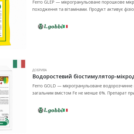
Ferro GLEP — мікрогранульоване порошкове мікр
походження та вітамінами. Продукт активує фізі
кореневий розвиток, збільшуючи засвоєння пож
ДОБРИВА
Ferro GOLD — мікрогранульоване водорозчинне м
загальним вмістом Fe не менше 6%. Препарат при
сільськогосподарських, плодових, ягідних…