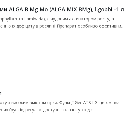
и ALGA B Mg Mo (ALGA MIX BMg), l.gobbi -1 л
phyllum та Laminaria), є чудовим активатором росту, а
ненню їх дефіциту в рослині. Препарат особливо ефективний
л
ту з високим вмістом сірки. Функції Ger-ATS LG: це хімічна
них ґрунтів; регулює доступність азоту та діє…