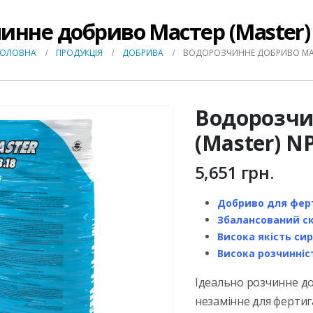
нне добриво Мастер (Master) NP
ГОЛОВНА
ПРОДУКЦІЯ
ДОБРИВА
ВОДОРОЗЧИННЕ ДОБРИВО МАСТЕР
Водорозчи
(Master) NP
5,651
грн.
Добриво для ферт
Збалансований ск
Висока якість си
Висока розчинніст
Ідеально розчинне до
незамінне для фертиг