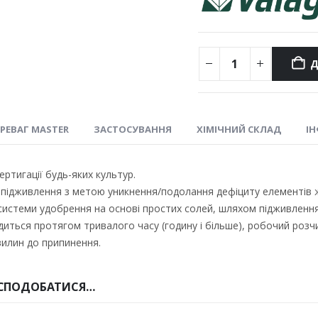
Д
ЕРЕВАГ MASTER
ЗАСТОСУВАННЯ
ХІМІЧНИЙ СКЛАД
ІН
ертигації будь-яких культур.
підживлення з метою уникнення/подолання дефіциту елементів 
истеми удобрення на основі простих солей, шляхом підживлення п
иться протягом тривалого часу (годину і більше), робочий розч
вилин до припинення.
 СПОДОБАТИСЯ…