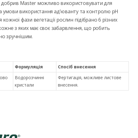
ку добрив Master можливо використовувати для
за умови використання ад’юванту та контролю рН
 кожної фази вегетації рослин підібрано 6 різних
 кожне з яких має своє забарвлення, що робить
но зручнішим.
Формуляція
Спосіб внесення
ково
Водорозчинні
Фертигація, можливе листове
кристали
внесення.