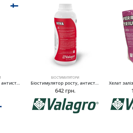
И
БІОСТИМУЛЯТОРИ
Біостимулятор росту, антистресант NeoVivo, Neova – 1 л
Біостимулятор росту, антистресант кореневої системи Віва (Viva), Valagro – 1 л
642
грн.