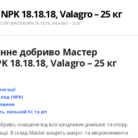
K 18.18.18, Valagro – 25 кг
 (MASTER) NPK 18.18.18, VALAGRO – 25 КГ
нне добриво Мастер
K 18.18.18, Valagro – 25 кг
игації
лад (NPK)
ровини
ь, низький Ес та рН
бриво, очищене від всіх шкідливих домішок та хлору,
ації. В склад Master входять макро- та мікроелементи