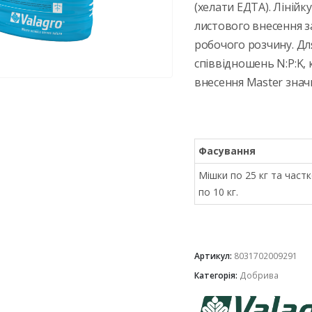
(хелати ЕДТА). Ліній
листового внесення 
робочого розчину. Для
співвідношень N:P:K,
внесення Master знач
Фасування
Мішки по 25 кг та част
по 10 кг.
Артикул:
8031702009291
Категорія:
Добрива