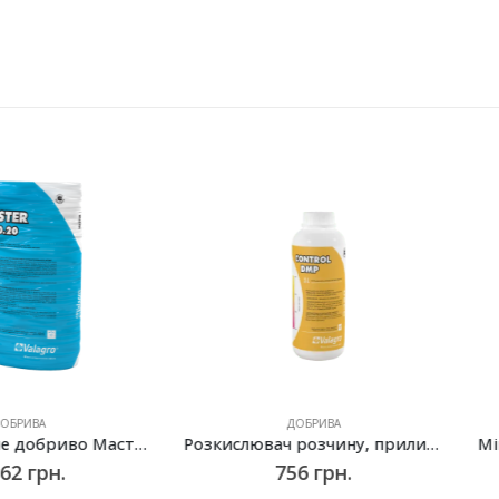
ДОБРИВА
Водорозчинне добриво Мастер (Master) NPK 20.20.20, Valagro – 10 кг
Розкислювач розчину, прилипач Контроль ДМП (Control DMP), Valagro – 1 л
756
грн.