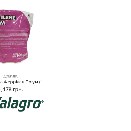
ДОБРИВА
Хелат заліза Феррілен Тріум (Ferrilene Trium), Valagro – 1 кг
1,178
грн.