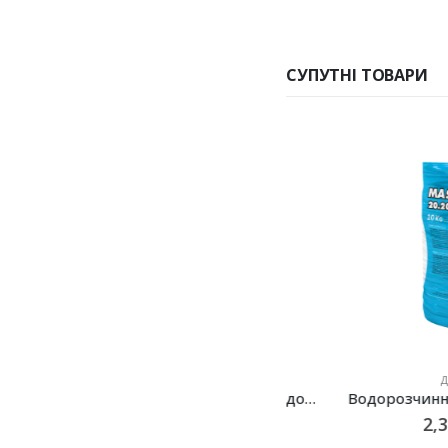
СУПУТНІ ТОВАРИ
ДОБРИВА
ДОБРИВА
Водорозчинне комплексне добриво Плантафол (Plantafol) NPK 20.20.20, Valagro – 1 кг
377
грн.
2,362
грн.