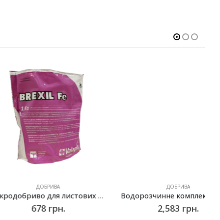
ДОБРИВА
ДОБРИВА
Мікродобриво для листових підживлень Брексіл Fe (Brexil Fe), Valagro – 1 кг
Водорозчинне комплексне добриво Плантафол (Plantafol) NPK 10.54.10, Valagro – 5 кг
678
грн.
2,583
грн.